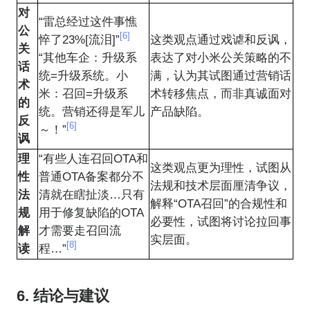
对
“雷总经过这件事憔
公
[6]
悴了23%[流泪]”
这类观点通过戏谑和反讽，
关
“其他车企：升级系
表达了对小米公关策略的不
话
统=升级系统。小
满，认为其试图通过营销话
术
米：召回=升级系
术转移焦点，而非真诚面对
的
统。营销还得是军儿
产品缺陷。
反
[6]
～！”
讽
理
“有些人连召回OTA和
这类观点更为理性，试图从
性
普通OTA备案都分不
法规和技术层面厘清争议，
法
清就在瞎扯淡…只有
解释“OTA召回”的合规性和
规
用于修复缺陷的OTA
必要性，试图将讨论拉回事
解
才需要走召回流
实层面。
[8]
读
程…”
6. 结论与建议