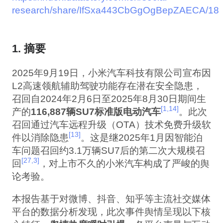
research/share/IfSxa443CbGgOgBepZAECA/18
1. 摘要
2025年9月19日，小米汽车科技有限公司宣布因
L2高速领航辅助驾驶功能存在潜在安全隐患，
召回自2024年2月6日至2025年8月30日期间生
[1,14]
产的
116,887辆SU7标准版电动汽车
。此次
召回通过汽车远程升级（OTA）技术免费升级软
[13]
件以消除隐患
。这是继2025年1月因智能泊
车问题召回约3.1万辆SU7后的第二次大规模召
[27,3]
回
，对上市不久的小米汽车构成了严峻的舆
论考验。
本报告基于对微博、抖音、知乎等主流社交媒体
平台的数据分析发现，此次事件舆情呈现以下核