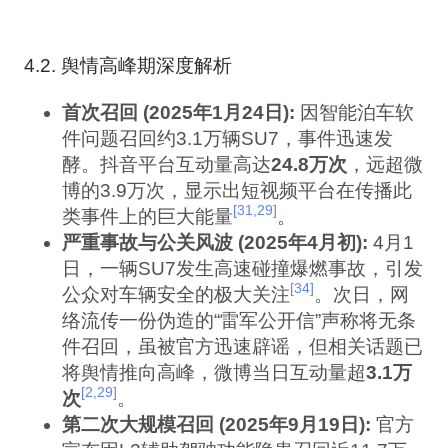
4.2. 舆情高峰期深度解析
首次召回 (2025年1月24日):
因智能泊车软
件问题召回约3.1万辆SU7，事件迅速发
酵。抖音平台互动量高达
24.8万次
，远超微
博的3.9万次，显示出短视频平台在传播此
[31,29]
类事件上的巨大能量
。
严重事故与公关风波 (2025年4月初):
4月1
日，一辆SU7发生高速碰撞爆燃事故，引发
[34]
公众对车辆安全的极大关注
。次日，网
络流传一份伪造的“雷军公开信”声称将无条
件召回，虽被官方迅速辟谣，但相关话题已
将舆情推向高峰，微博当日互动量超
3.1万
[2,29]
次
。
第二次大规模召回 (2025年9月19日):
官方