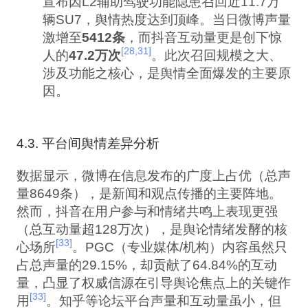
宣布因L2辅助驾驶功能隐患召回近11.7万
辆SU7，舆情热度达到顶峰。当日微博声量
激增至
5412条
，而抖音互动量更是创下惊
[28,31]
人的
47.2万次
。此次召回规模之大、
涉及功能之核心，是舆情全面爆发的主要原
因。
4.3. 平台间舆情差异分析
数据显示，微博在信息发布的广度上占优（总声
量8649条），是新闻和观点传播的主要阵地。
然而，抖音在用户参与和情绪共鸣上表现更强
（总互动量超128万次），是舆论情绪发酵的核
[33]
心场所
。PGC（专业媒体/机构）内容虽然只
占总声量的29.15%，却贡献了64.84%的互动
量，凸显了权威信源在引导舆论焦点上的关键作
[33]
用
。知乎等论坛平台声量和互动量虽小，但