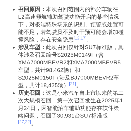
召回原因：
本次召回范围内的部分车辆在
L2高速领航辅助驾驶功能开启的某些情况
下，对极端特殊场景的识别、预警或处置可
能不足，若驾驶员不及时干预可能会增加碰
[12,17]
撞风险，存在安全隐患
。
涉及车型：
此次召回仅针对SU7标准版，具
体涉及召回编号S2025M0149I（含
XMA7000MBEVR2和XMA7000MBEVR5
车型，共计98,462辆）和
S2025M0150I（涉及BJ7000MBEVR2车
[21]
型，共计18,425辆）
。
历史召回：
这是小米汽车自上市以来的第二
次大规模召回。第一次召回发生在2025年1
月24日，因智能泊车辅助功能存在软件策
略问题，召回了30,931台SU7标准版
[27,22]
。