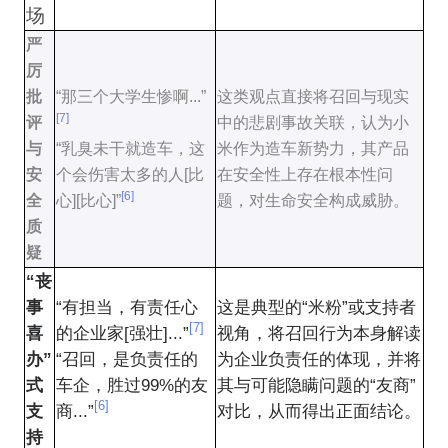
场
严
厉
批
“那三个大学生惨啊...”
这类观点直接将召回与现实
[7]
评
中的悲剧事故关联，认为小
与
“乳臭未干就造车，这
米作为造车新势力，其产品
安
个会伤害太多的人[比
在安全性上存在根本性问
[6]
全
心][比心]”
题，对生命安全构成威胁。
质
疑
“丧
事
“有担当，有责任心
这是典型的“米粉”或支持者
[7]
喜
的企业家[强壮]...”
视角，将召回行为本身解读
办”
“召回，是负责任的
为企业负责任的体现，并将
式
车企，胜过99%的友
其与可能隐瞒问题的“友商”
[6]
支
商...”
对比，从而得出正面结论。
持