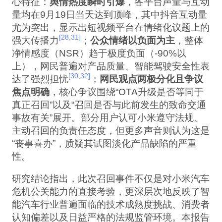
心特征：
舆情热度瞬时引爆
，各平台声量与互动
量均在9月19日当天达到顶峰，其中抖音互动量
尤为突出，显示出短视频平台在情绪化议题上的
[28,31]
强大传播力
；
公众情绪以负面为主
，整体
净情感度（NSR）趋于极度负面（-90%以
上），网民普遍对产品质量、智能驾驶安全性表
[30,32]
达了强烈担忧
；
网民观点两极分化且争议
焦点明确
，核心争议围绕“OTA升级是否等同于
真正召回”以及“召回是否与此前发生的致命交通
事故有关”展开。部分用户认可小米遵守法规、
主动召回的负责任态度，但更多声音则认为这是
“丧事喜办”，质疑其试图淡化产品缺陷的严重
性。
研究结论指出，此次召回事件不仅是对小米汽车
危机公关能力的直接考验，更深层次地反映了智
能汽车行业普遍面临的技术成熟度挑战、消费者
认知偏差以及日益严格的法规监管环境。本报告