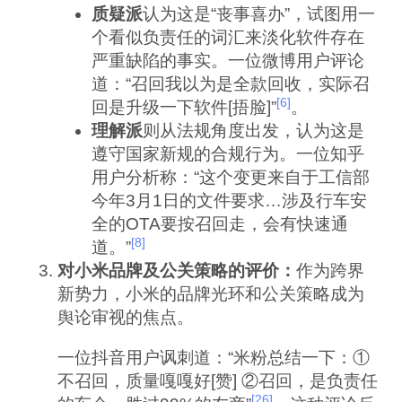
质疑派
认为这是“丧事喜办”，试图用一
个看似负责任的词汇来淡化软件存在
严重缺陷的事实。一位微博用户评论
道：“召回我以为是全款回收，实际召
[6]
回是升级一下软件[捂脸]”
。
理解派
则从法规角度出发，认为这是
遵守国家新规的合规行为。一位知乎
用户分析称：“这个变更来自于工信部
今年3月1日的文件要求…涉及行车安
全的OTA要按召回走，会有快速通
[8]
道。”
对小米品牌及公关策略的评价：
作为跨界
新势力，小米的品牌光环和公关策略成为
舆论审视的焦点。
一位抖音用户讽刺道：“米粉总结一下：①
不召回，质量嘎嘎好[赞] ②召回，是负责任
[26]