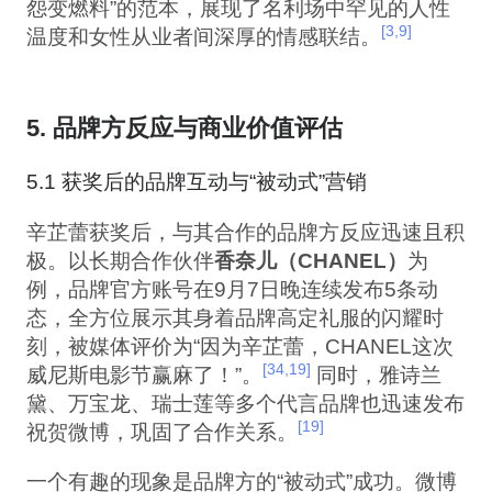
怨变燃料”的范本，展现了名利场中罕见的人性
[3,9]
温度和女性从业者间深厚的情感联结。
5. 品牌方反应与商业价值评估
5.1 获奖后的品牌互动与“被动式”营销
辛芷蕾获奖后，与其合作的品牌方反应迅速且积
极。以长期合作伙伴
香奈儿（CHANEL）
为
例，品牌官方账号在9月7日晚连续发布5条动
态，全方位展示其身着品牌高定礼服的闪耀时
刻，被媒体评价为“因为辛芷蕾，CHANEL这次
[34,19]
威尼斯电影节赢麻了！”。
同时，雅诗兰
黛、万宝龙、瑞士莲等多个代言品牌也迅速发布
[19]
祝贺微博，巩固了合作关系。
一个有趣的现象是品牌方的“被动式”成功。微博