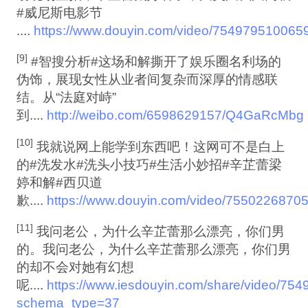
#威尼斯电影节
....
https://www.douyin.com/video/75497951006
[9]
#智搜分析#这场和解撕开了娱乐圈名利场的
伪饰，展现女性从业者间复杂而深厚的情感联
结。从“法庭对峙”
到....
http://weibo.com/6598629157/Q4GaRcMbg
[10]
我就说网上能学到东西吧！这网可不是白上
的#洗发水#洗头小技巧#生活小妙招#辛芷蕾梁
婷和解#西贝道
歉....
https://www.douyin.com/video/755022687
[11]
我问老公，为什么辛芷蕾那么漂亮，你们男
的。我问老公，为什么辛芷蕾那么漂亮，你们男
的却不会对她有幻想
呢....
https://www.iesdouyin.com/share/video/7
schema_type=37