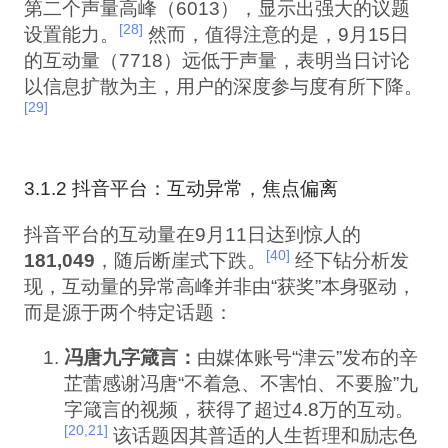
第二个声量高峰（6013），显示出强大的议题
[28]
设置能力。
然而，值得注意的是，9月15日
的互动量（7718）远低于声量，表明当日讨论
以信息扩散为主，用户的深度参与度有所下降。
[29]
3.1.2 抖音平台：互动异常，焦点偏离
抖音平台的互动量在9月11日达到惊人的
[40]
181,049
，随后断崖式下跌。
经下钻分析发
现，互动量的异常高峰并非由“获奖”本身驱动，
而是源于两个特定话题：
冯唐九字箴言：
由媒体账号“津云”发布的辛
芷蕾感谢冯唐“不着急、不害怕、不要脸”九
字箴言的视频，获得了超过4.8万的互动。
[20,21]
该话题因其普适的人生哲理和励志色