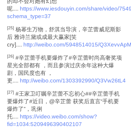
的却不会对她有幻想
呢....
https://www.iesdouyin.com/share/video/7
schema_type=37
[25]
杨幂生万物，舒淇当导演，辛芷蕾威尼斯影
后 雅诗兰黛或成最大赢家[笑
cry]....
http://weibo.com/5948514015/Q3XevvAp
[26]
#辛芷蕾手机要爆炸了#辛芷蕾时尚高奢奖项
星光全部都有 ，而且参演过庆余年这种大爆
剧，国民度也有 ，
更....
http://weibo.com/1303392990/Q3Vw26tL4
[27]
#王家卫叮嘱辛芷蕾不忘初心##辛芷蕾手机
要爆炸了#近日，@辛芷蕾 获奖后直言“手机要
爆炸了”，巩俐
托....
https://video.weibo.com/show?
fid=1034:5209496390402107