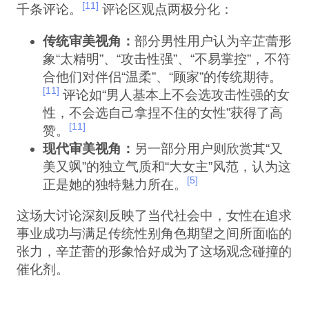
[11]
千条评论。
评论区观点两极分化：
传统审美视角：
部分男性用户认为辛芷蕾形
象“太精明”、“攻击性强”、“不易掌控”，不符
合他们对伴侣“温柔”、“顾家”的传统期待。
[11]
评论如“男人基本上不会选攻击性强的女
性，不会选自己拿捏不住的女性”获得了高
[11]
赞。
现代审美视角：
另一部分用户则欣赏其“又
美又飒”的独立气质和“大女主”风范，认为这
[5]
正是她的独特魅力所在。
这场大讨论深刻反映了当代社会中，女性在追求
事业成功与满足传统性别角色期望之间所面临的
张力，辛芷蕾的形象恰好成为了这场观念碰撞的
催化剂。