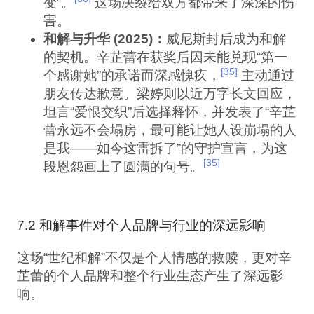
变”。
这场决裂给双方都带来了深深的伤
害。
和解与升华 (2025)：
威尼斯封后成为和解
的契机。辛芷蕾在获奖后因未能兑现“第一
[35]
个感谢她”的承诺而深感愧疚，
主动通过
朋友传达歉意。梁婷则以近万字长文回应，
坦言“爱恨交织”后选择释怀，并发表了“辛芷
蕾永远不会塌房，最可能让她人设崩塌的人
是我——如今这雷拆了”的守护宣言，为这
[35]
段恩怨画上了圆满的句号。
7.2 和解事件对个人品牌与行业的深远影响
这场“世纪和解”不仅是个人情感的救赎，更对辛
芷蕾的个人品牌和整个行业生态产生了深远影
响。