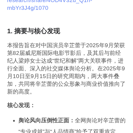
research/share/4OD4V32u_Q1n-
rnbYr3J4g/1070
1. 摘要与核心发现
本报告旨在对中国演员辛芷蕾于2025年9月荣获
第82届威尼斯国际电影节影后，及其后与前经
纪人梁婷女士达成“世纪和解”两大关联事件，进
行全面、深入的社交媒体舆论分析。在2025年9
月10日至9月15日的研究周期内，两大事件叠
加，共同将辛芷蕾的公众形象与商业价值推向了
新的高度。
核心发现：
舆论风向压倒性正面：
全网舆论对辛芷蕾的
“专业成就”与“人品情商”给予了双重肯定。