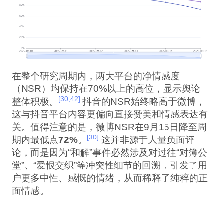
在整个研究周期内，两大平台的净情感度
（NSR）均保持在70%以上的高位，显示舆论
[30,42]
整体积极。
抖音的NSR始终略高于微博，
这与抖音平台内容更偏向直接赞美和情感表达有
关。值得注意的是，微博NSR在9月15日降至周
[30]
期内最低点
72%
。
这并非源于大量负面评
论，而是因为“和解”事件必然涉及对过往“对簿公
堂”、“爱恨交织”等冲突性细节的回溯，引发了用
户更多中性、感慨的情绪，从而稀释了纯粹的正
面情感。