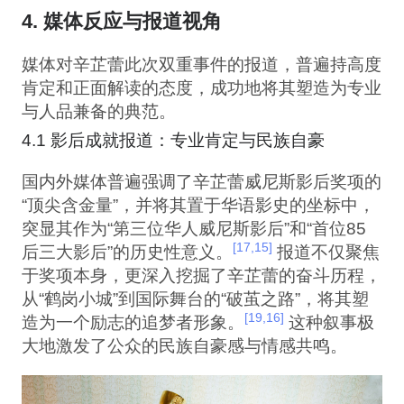
4. 媒体反应与报道视角
媒体对辛芷蕾此次双重事件的报道，普遍持高度
肯定和正面解读的态度，成功地将其塑造为专业
与人品兼备的典范。
4.1 影后成就报道：专业肯定与民族自豪
国内外媒体普遍强调了辛芷蕾威尼斯影后奖项的
“顶尖含金量”，并将其置于华语影史的坐标中，
突显其作为“第三位华人威尼斯影后”和“首位85
[17,15]
后三大影后”的历史性意义。
报道不仅聚焦
于奖项本身，更深入挖掘了辛芷蕾的奋斗历程，
从“鹤岗小城”到国际舞台的“破茧之路”，将其塑
[19,16]
造为一个励志的追梦者形象。
这种叙事极
大地激发了公众的民族自豪感与情感共鸣。