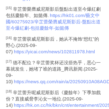
[15]
辛芷蕾榮膺威尼斯影后盤點出道至今爆紅劇
包括慶餘年、如懿傳.
https://hk01.com/藝文中
國/60275923/辛芷蕾榮膺威尼斯影后-盤點出道
至今爆紅劇-包括慶餘年-如懿傳
[16]
辛芷蕾获威尼斯影后，她从不掩饰“想红”的
野心.(2025-09-
07)
https://yicai.com/news/102811978.html
[17]
德不配位？辛芷蕾奖杯还没捂热乎，恶心一
幕就发生，她堵了谁的道路_腾讯新闻.(2025-
09-
10)
https://news.qq.com/rain/a/20250910A08AG
[18]
辛芷蕾升呢威尼斯影后《慶餘年》下季加戲
份？直接威脅李沁女一地位.(2025-09-
14)
https://hk.on.cc/hk/bkn/cnt/entertainment/20