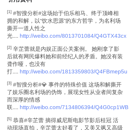
[1]
#智搜分析#这场始于伯乐相马、终于顶峰相
拥的和解，以“饮水思源”的东方哲学，为名利场
撕开一道人性之
光....
http://weibo.com/8013701084/Q4GTX43cx
[2]
辛芷蕾就是内娱正面公关案例。 她刚拿了影
后就有网民爆料她和前经纪人的矛盾。她没有装
聋作哑，也没有
打....
http://weibo.com/1813359803/Q4FBmep5u
[3]
#智搜分析#💎 事件的特殊价值 这场和解撕开
了娱乐圈名利场的伪饰，展现女性从业者间复杂
而深厚的情感
联....
http://weibo.com/7134806394/Q4G0cp1WB
[5]
恭喜#辛芷蕾 摘得威尼斯电影节影后桂冠 活
动现场直拍，辛芷蕾太好看了，又美又飒又高级