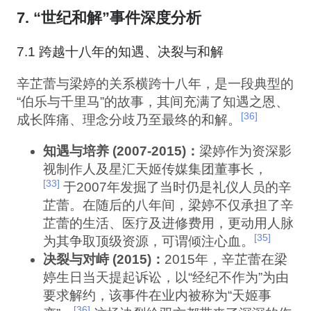
7. “世纪和解”事件深度分析
7.1 跨越十八年的知遇、决裂与和解
辛芷蕾与梁婷的关系横跨十八年，是一段典型的
“伯乐与千里马”的故事，其间充满了知遇之恩、
[36]
成长阵痛、理念分歧乃至最终的和解。
知遇与培养 (2007-2015)：
梁婷作为资深影
视制作人及星汇天姬传媒集团董事长，
[33]
于2007年发掘了当时仍是礼仪人员的辛
芷蕾。在随后的八年间，梁婷不仅承担了辛
芷蕾的生活、医疗及进修费用，更动用人脉
[35]
为其争取顶级资源，可谓倾注心血。
决裂与对峙 (2015)：
2015年，辛芷蕾在梁
婷生日当天提起诉讼，以“经纪不作为”为由
要求解约，该事件在业内被称为“天姬事
[36]