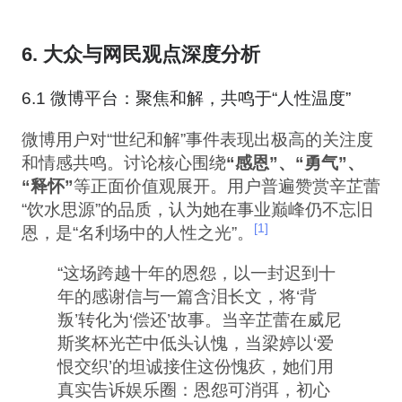
6. 大众与网民观点深度分析
6.1 微博平台：聚焦和解，共鸣于“人性温度”
微博用户对“世纪和解”事件表现出极高的关注度
和情感共鸣。讨论核心围绕
“感恩”、“勇气”、
“释怀”
等正面价值观展开。用户普遍赞赏辛芷蕾
“饮水思源”的品质，认为她在事业巅峰仍不忘旧
[1]
恩，是“名利场中的人性之光”。
“这场跨越十年的恩怨，以一封迟到十
年的感谢信与一篇含泪长文，将‘背
叛’转化为‘偿还’故事。当辛芷蕾在威尼
斯奖杯光芒中低头认愧，当梁婷以‘爱
恨交织’的坦诚接住这份愧疚，她们用
真实告诉娱乐圈：恩怨可消弭，初心