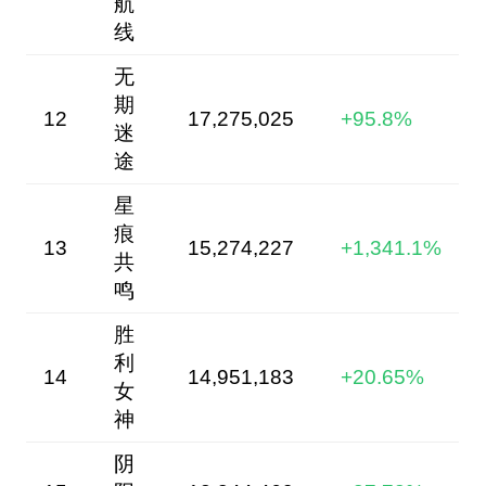
航
线
无
期
12
17,275,025
+95.8%
迷
途
星
痕
13
15,274,227
+1,341.1%
共
鸣
胜
利
14
14,951,183
+20.65%
女
神
阴