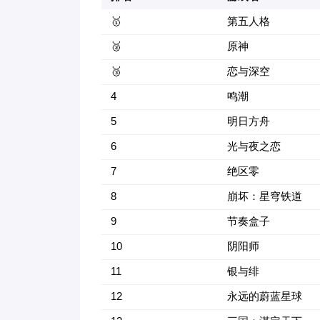
🥇
第五人格
🥈
原神
🥉
恋与深空
4
鸣潮
5
明日方舟
6
光与夜之恋
7
绝区零
8
崩坏：星穹铁道
9
节奏盒子
10
阴阳师
11
银与绯
12
永远的蔚蓝星球