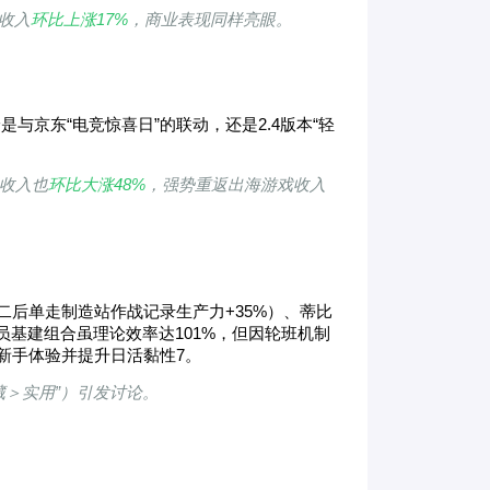
收入
环比上涨17%
，商业表现同样亮眼。
是与京东“电竞惊喜日”的联动，还是2.4版本“轻
外收入也
环比大涨48%
，强势重返出海
游戏
收入
二后单走制造站作战记录生产力+35%）、蒂比
基建组合虽理论效率达101%，但因轮班机制
新手体验并提升日活黏性7。
收藏＞实用”）引发讨论。