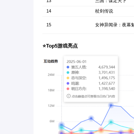
13
三国：谋定天下
14
杖剑传说
15
女神异闻录：夜幕魅
⭐Top5游戏亮点