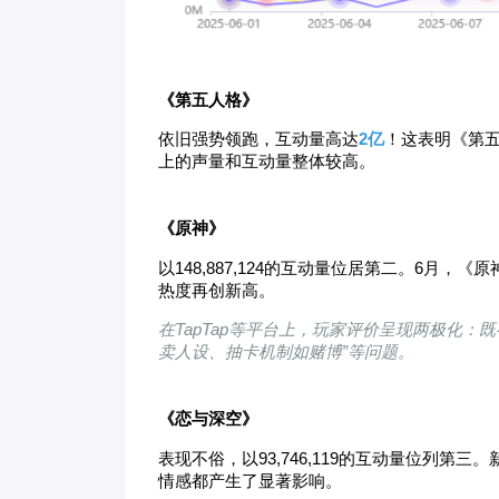
《
第五人格》
依旧强势领跑，互动量高达
2亿
！这表明《第
上的声量和互动量整体较高。
《
原神》
以148,887,124的互动量位居第二。6月，《原
热度再创新高。
在TapTap等平台上，玩家评价呈现两极化
卖人设、抽卡机制如赌博”等问题。
《
恋与深空》
表现不俗，以93,746,119的互动量位列
情感都产生了显著影响。