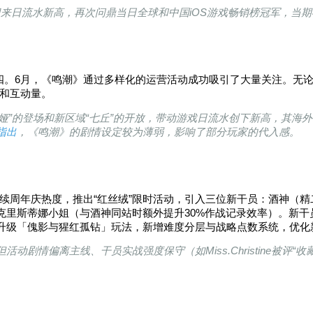
迎来日流水新高，再次问鼎当日全球和中国iOS
游戏
畅销榜冠军，当期
居第四。6月，《鸣潮》通过多样化的运营活动成功吸引了大量关注。无论
量和互动量。
娅”的登场和新区域“七丘”的开放，带动游戏日流水创下新高，其海
指出
，《鸣潮》的剧情设定较为薄弱，影响了部分玩家的代入感。
续周年庆热度，推出“红丝绒”限时活动，引入三位新干员：酒神（精
里斯蒂娜小姐（与酒神同站时额外提升30%作战记录效率）。新干员
升级「傀影与猩红孤钻」玩法，新增难度分层与战略点数系统，优化
剧情偏离主线、干员实战强度保守（如Miss.Christine被评“