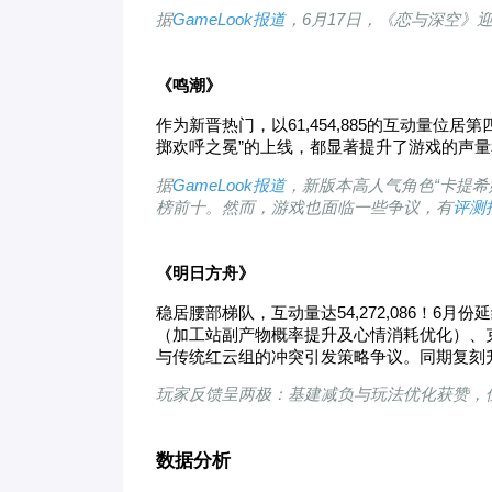
据
GameLook报道
，6月17日，《恋与深空》
《
鸣潮》
作为新晋热门，以61,454,885的互动量位
掷欢呼之冕”的上线，都显著提升了游戏的声
据
GameLook报道
，新版本高人气角色“卡提希
榜前十。然而，游戏也面临一些争议，有
评测
《
明日
方舟
》
稳居腰部梯队，互动量达54,272,086！
6
月份
延
（加工站副产物概率提升及心情消耗优化）、克
与传统红云组的冲突引发策略争议。同期复刻
玩家反馈呈两极：基建减负与玩法优化获赞，但活动
数据分析