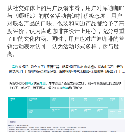
从社交媒体上的用户反馈来看，用户对库迪咖啡
与《哪吒2》的联名活动普遍持积极态度。用户
对联名产品的口味、包装和周边产品都给予了高
度评价，认为库迪咖啡在设计上用心，充分尊重
了IP的文化内涵。同时，用户也对库迪咖啡的营
销活动表示认可，认为活动形式多样，参与度
高。