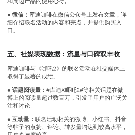
和周边产品的使用心得。
●
微信：
库迪咖啡在微信公众号上发布文章，详
细介绍联名活动的内容和亮点，并提供购买入
口。
五、社媒表现数据：流量与口碑双丰收
库迪咖啡与《哪吒2》的联名活动在社交媒体上
取得了显著的成绩。
●
话题阅读量：
#库迪X哪吒2#等相关话题在微
博上的阅读量超过数百万，引发了用户的广泛关
注和讨论。
●
互动量：
联名活动相关的微博、小红书、抖音
等帖子的点赞、评论、转发量均达到较高水平，
用户参与度较高。