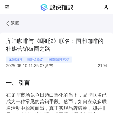
返回
库迪咖啡与《哪吒2》联名：国潮咖啡的
社媒营销破圈之路
库迪咖啡
哪吒2联名
国潮咖啡营销
2025-06-10 11:35:07
发布
2194
一、
引言
在咖啡市场竞争日趋白热化的当下，品牌联名已
成为一种常见的营销手段。然而，如何在众多联
名活动中脱颖而出，真正实现品牌破圈，却并非