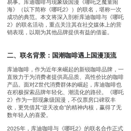
易事。库迪咖啡与现象级国漫《哪吒之魔童闹
海》（以下简称《哪吒2》）的联名，堪称一次
成功的典范。本文将深入剖析库迪咖啡与《哪吒
2》的联名活动，重点关注其在社交媒体上的营
销表现，以期为其他品牌提供有益的借鉴。
二、联名背景：国潮咖啡遇上国漫顶流
库迪咖啡，作为近年来崛起的新锐咖啡品牌，一
直致力于为消费者提供高品质、高性价比的咖啡
产品。面对Z世代消费群体的崛起，库迪咖啡也
在积极探索品牌年轻化、潮流化的路径。《哪吒
2》作为一部现象级国漫，不仅票房口碑双丰
收，更凭借其“
逆天改命
”的精神内核，赢得了无
数年轻人的喜爱。
2025年，库迪咖啡与《哪吒2》的联名合作正式