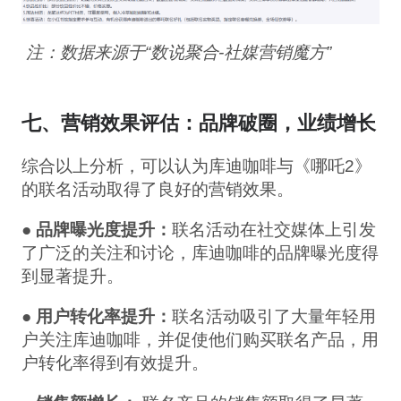
注：数据来源于“数说聚合-社媒营销魔方”
七、营销效果评估：品牌破圈，业绩增长
综合以上分析，可以认为库迪咖啡与《哪吒2》
的联名活动取得了良好的营销效果。
●
品牌曝光度提升：
联名活动在社交媒体上引发
了广泛的关注和讨论，库迪咖啡的品牌曝光度得
到显著提升。
●
用户转化率提升：
联名活动吸引了大量年轻用
户关注库迪咖啡，并促使他们购买联名产品，用
户转化率得到有效提升。