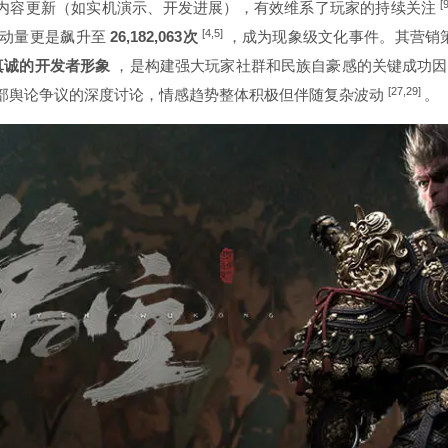
[
量内容更新（如实机演示、开发进展），有效维系了玩家的持续关注
[4,5]
互动量更是飙升至
26,182,063次
，成为现象级文化事件。其营销
真诚的开发者形象
，是构建强大玩家社群和民族自豪感的关键成功
[27,29]
部舆论争议的深度讨论，情感趋势整体积极但伴随复杂波动
。