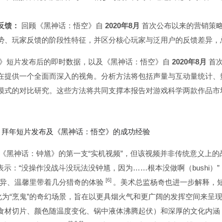
反馈：
回顾《黑神话：悟空》自
2020年8月
首次公布以来的营销策
势、玩家反馈的阶段性特征，并区分核心玩家与泛用户的反馈差异，
》短片发布后的即时数据，以及《黑神话：悟空》自
2020年8月
首
在提供一个全面而深入的视角。分析方法将包括声量与互动量统计、
模式的对比研究。这些方法将共同支撑本报告对游戏科学两款作品市
馗》拜年短片发布及《黑神话：悟空》的成功经验
《黑神话：钟馗》的第一支“实机视频”，但该视频并非传统意义上
示：“没操作没战斗没玩法没钟馗，因为……根本没做啊（bushi）”
[6]
怪异、温馨里带着几分猎奇的体验
。美术总监杨奇也进一步解释，
化为“烹鬼”的奇幻场景，旨在以更具烟火气和更广阔的发挥空间来呈
食材切片、颜色随温度变化、锅中液体沸腾起伏）和深厚的文化内涵