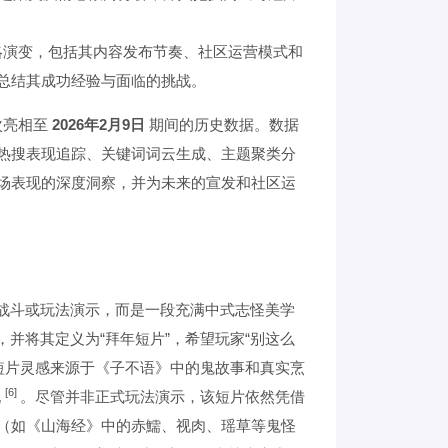
略演变，包括其内容发布节奏、社区运营模式和
总结其成功经验与面临的挑战。
次亮相至
2026年2月9日
期间的历史数据。数据
热搜表现追踪、关键词词云生成、主题聚类分
场表现的深度洞察，并为未来的宣发和社区运
的战斗或玩法演示，而是一段充满中式志怪美学
，并将其定义为“拜年短片”，希望玩家“别这么
短片灵感来源于《子不语》中的鬼故事和真实烹
[6]
现
。尽管并非正式玩法演示，该短片依然凭借
（如《山海经》中的赤鱬、视肉、瑶草等鬼怪