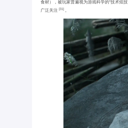
食材），被玩家普遍视为游戏科学的“技术炫技”
[31]
广泛关注
。