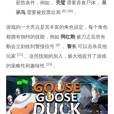
获胜条件，例如，
秃鹫
需要吞食尸体，
呆
[81,86]
呆鸟
需要被投票出局
。
游戏的一大亮点是其丰富的角色设定，每个角色
都拥有独特的技能，例如
网红鹅
被刀之后所有
[4]
鹅会立刻收到警报信号
，
警长
可以击杀其他
[11]
玩家
。这些技能的加入，极大地提升了游戏
[15]
的策略性和趣味性
。