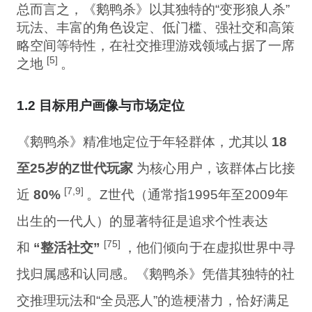
总而言之，《鹅鸭杀》以其独特的“变形狼人杀”
玩法、丰富的角色设定、低门槛、强社交和高策
略空间等特性，在社交推理游戏领域占据了一席
[5]
之地
。
1.2 目标用户画像与市场定位
《鹅鸭杀》精准地定位于年轻群体，尤其以
18
至25岁的Z世代玩家
为核心用户，该群体占比接
[7,9]
近
80%
。Z世代（通常指1995年至2009年
出生的一代人）的显著特征是追求个性表达
[75]
和
“整活社交”
，他们倾向于在虚拟世界中寻
找归属感和认同感。《鹅鸭杀》凭借其独特的社
交推理玩法和“全员恶人”的造梗潜力，恰好满足