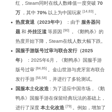
红，Steam同时在线人数峰值一度突破
70
[14,83]
万
，其中
70%
以上为中国玩家
。
热度衰退（2023年中）
：由于
服务器问
[90]
题
和
外挂泛滥
等原因
，《鹅鸭杀》的
热度开始下降，Steam在线人数大幅下跌。
国服手游版号过审与联合发行（2025
年）
：2025年6月，《鹅鸭杀》国服手游
[84,85]
版号过审
。金山世游与虎牙宣布联合
[56,58]
发行手游
，并进行了多轮测试。
国服本土化改造
: 为了适应中国市场，《鹅
鸭杀》国服手游在保留经典玩法的基础上，
[79]
进行了深度
本土化改造
。例如，增加了