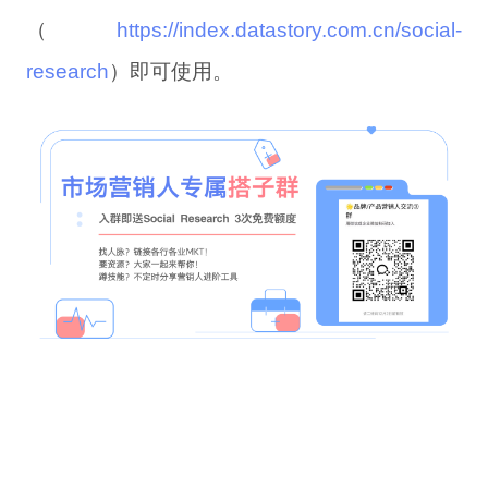
（
https://index.datastory.com.cn/social-
research
）即可使用。