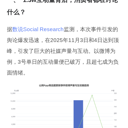
什么？
据
数说
S
ocial
R
e
s
e
a
r
c
h
监测
，
本次
事件
引发
的
舆论
爆发
迅速
，
在2025年11月3日和4日达到顶
峰，引发了巨大的社媒声量与互动。
以
微博
为
例
，
3
号
单日
的
互动量
便
已破万
，
且
超
七成
为
负
面情绪
。