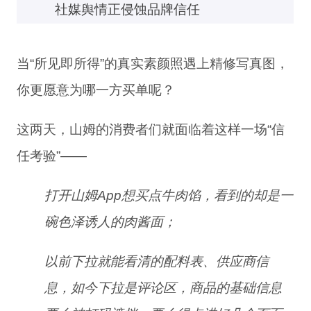
社媒舆情正侵蚀品牌信任
当
“
所见即所得
”
的
真实
素颜照
遇上
精修
写真
图
，
你更
愿意
为
哪一方
买单
呢
？
这两天
，
山姆
的
消费者
们
就面临着
这样
一场
“
信
任
考验
”
——
打开
山姆
A
pp
想
买点
牛肉馅
，
看到
的
却是
一
碗
色泽
诱人
的
肉酱面
；
以前下拉就能看清的配料表、供应商信
息，如今
下拉
是
评论区
，
商品
的
基础信息