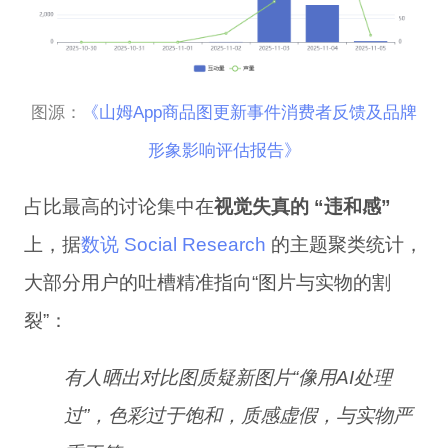
图源
：
《
山姆App商品图更新事件消费者反馈及品牌
形象影响评估报告》
占比最高的讨论集中在
视觉失真的 “违和感”
上，据
数说 Social Research
的
主题
聚类
统计，
大部分
用户的吐槽精准指向“图片与实物的割
裂”：
有人晒出对比图质疑
新图片“像用AI处理
过”，色彩过于饱和，质感虚假，与实物严