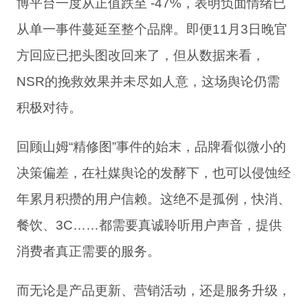
博平台一度从正值跌至 -47%
，
表明负面情绪已
从单一事件蔓延至整个品牌
。
即便
1
1
月
3
日
晚
官
方
回应
已
把
头图
改回来
了
，
但从
数据
来看
，
N
S
R
的
挽救
效果
并未尽如人意
，
这场
舆论
仍需
积极对待
。
回顾
山姆
“
精修图
”
事件
的
始末
，
品牌
看似
微小
的
决策
偏差
，
在
社媒
舆论
的
发酵下
，
也可以
侵蚀
经
年累月
积攒
的
用户信赖
。
这绝不是
孤例
，
快消
、
餐饮
、
3
C
……
都需要
真诚
聆听
用户声音
，
提供
消费者
真正
需要
的
服务
。
而
无论是产品更新、营销活动，还是服务升级，