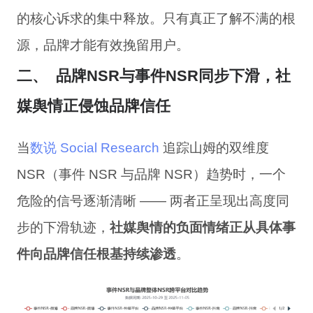
的核心诉求的集中释放
。
只有
真正
了解
不满
的
根
源
，
品牌
才能
有效
挽留
用户
。
二、
品牌NSR与事件NSR同步下滑，社
媒舆情正侵蚀品牌信任
当
数说 Social Research
追踪山姆的双维度
NSR（事件 NSR 与品牌 NSR）趋势时，一个
危险的信号逐渐清晰 —— 两者正呈现出高度同
步的下滑轨迹，
社媒舆情的负面
情绪
正从具体事
件向品牌信任根基持续渗透
。