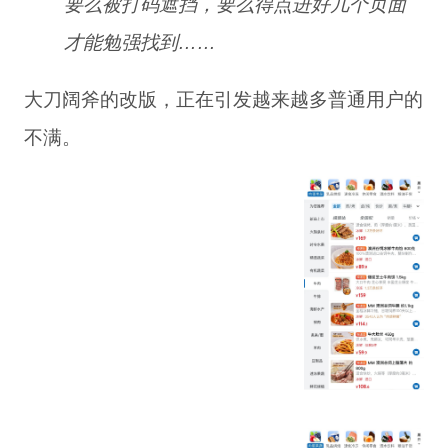
要么被打码遮挡，要么得点进好几个页面
才能勉强找到
……
大刀阔斧
的
改版
，
正
在
引发
越来越多
普通用户
的
不满
。