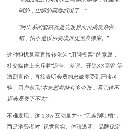
哨的，山姆的高端感没了
。
”
“阿里系的套路就是先改界面再搞复杂营
销，怕不是以后要满屏优惠券弹窗
。
”
这种担忧甚至直接转化为 “用脚投票” 的意愿，
社交媒体上充斥着“退卡、差评、开除XX高管”等
激烈言论，直接表明会员的忠诚度受到严峻考
验。用户表示
“本来想着能有多夸张，看完这不
退会员费下不去”
。
不难发现，这 1.3w 互动量并非 “无差别吐槽”，
而是消费者对 “视觉真实、体验透明、品牌稳定”