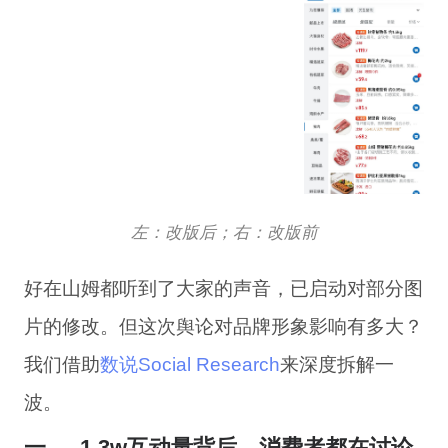
左：改版后；右：改版前
好在
山姆
都听到
了
大家
的
声音
，
已
启动
对
部分
图
片
的
修改
。
但
这次
舆论
对
品牌
形象
影响
有多大
？
我们
借助
数说
S
ocial
R
e
s
e
a
r
c
h
来
深度拆解
一
波。
一、
1.3w互动量背后，消费者都在讨论