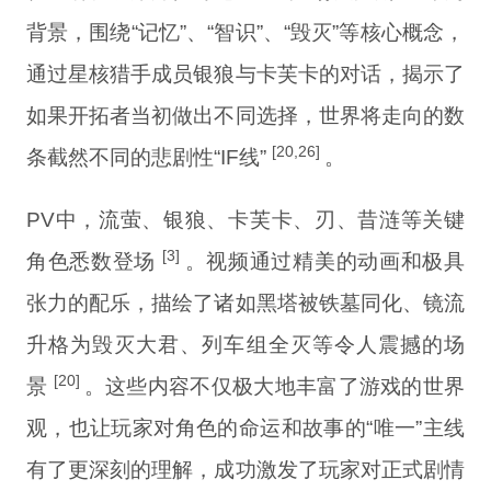
背景，围绕“记忆”、“智识”、“毁灭”等核心概念，
通过星核猎手成员银狼与卡芙卡的对话，揭示了
如果开拓者当初做出不同选择，世界将走向的数
[20,26]
条截然不同的悲剧性“IF线”
。
PV中，流萤、银狼、卡芙卡、刃、昔涟等关键
[3]
角色悉数登场
。视频通过精美的动画和极具
张力的配乐，描绘了诸如黑塔被铁墓同化、镜流
升格为毁灭大君、列车组全灭等令人震撼的场
[20]
景
。这些内容不仅极大地丰富了游戏的世界
观，也让玩家对角色的命运和故事的“唯一”主线
有了更深刻的理解，成功激发了玩家对正式剧情