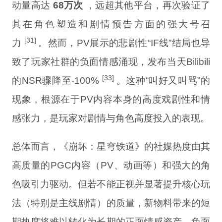
动量高达
68万次
，远超其他平台，再次验证了
其在角色塑造和剧情预告方面的强大号召
[31]
力
。然而，PV展示的悲剧性“IF线”结局也导
致了玩家社群的负面情感涌现，发布当天Bilibili
[33]
的NSR骤降至-100%
。这种“叫好又叫骂”的
现象，根源在于PV内容本身的高度戏剧性和情
感张力，是玩家对剧情与角色高度投入的表现。
总体而言，《崩坏：星穹铁道》的社媒热度由其
高质量的PGC内容（PV、动画等）和强大的角
色吸引力驱动。但若不能正视并显著提升核心玩
法（特别是主线剧情）的质量，新物料带来的短
期热度将难以转化为长期的正面情感资产，负面