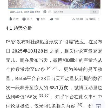
4.1 趋势分析
PV的发布对社媒热度形成了“引爆”效应。在发布
日
2025年10月28日
之前，相关讨论声量寥寥
无几。而在发布当天，微博和Bilibili的声量均从
[27,28]
个位数激增至57条
。更为关键的是互动
量，Bilibili平台在28日当天互动量从前期的数百
次一跃攀升至惊人的
68.1万次
，微博互动量也
[31,30]
达到峰值166次
。知乎平台在此次事件中
[29]
讨论度极低，仅录得1条相关内容
。数据清