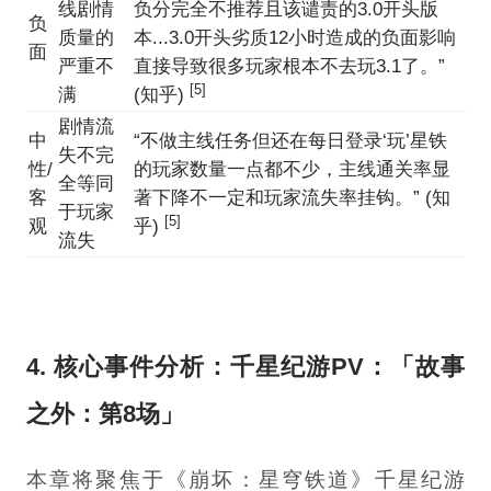
线剧情
负分完全不推荐且该谴责的3.0开头版
负
质量的
本...3.0开头劣质12小时造成的负面影响
面
严重不
直接导致很多玩家根本不去玩3.1了。”
[5]
满
(知乎)
剧情流
中
“不做主线任务但还在每日登录‘玩’星铁
失不完
性/
的玩家数量一点都不少，主线通关率显
全等同
客
著下降不一定和玩家流失率挂钩。” (知
于玩家
[5]
观
乎)
流失
4. 核心事件分析：千星纪游PV：「故事
之外：第8场」
本章将聚焦于《崩坏：星穹铁道》千星纪游