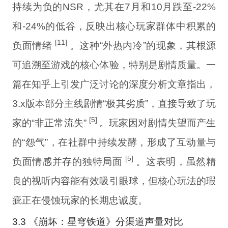
持续为负的NSR，尤其在7月和10月跌至-22%
和-24%的低谷，反映出核心玩家群体中积累的
[11]
负面情绪
。这种“外热内冷”的现象，其根源
可追溯至游戏的核心体验，特别是剧情质量。一
篇在知乎上引发广泛讨论的深度分析文章指出，
3.x版本部分主线剧情“极其劣质”，直接导致了玩
[5]
家的“非正常流失”
。玩家因对剧情失望而产生
的“怨气”，在社群中持续发酵，形成了互动量与
[5]
负面情感并存的独特局面
。这表明，虽然精
良的视听内容能有效吸引眼球，但核心玩法的瑕
疵正在侵蚀玩家的长期忠诚度。
3.3 《崩坏：星穹铁道》分渠道声量对比