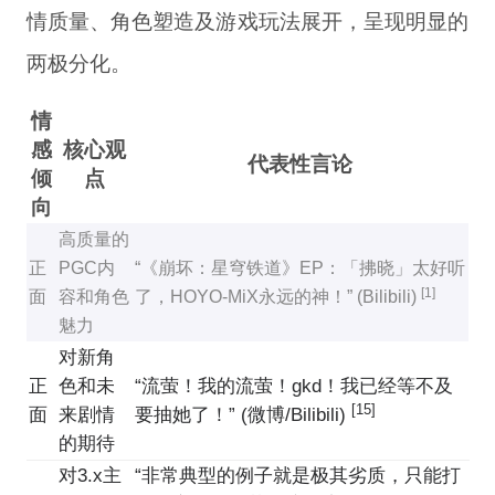
情质量、角色塑造及游戏玩法展开，呈现明显的
两极分化。
情
感
核心观
代表性言论
倾
点
向
高质量的
正
PGC内
“《崩坏：星穹铁道》EP：「拂晓」太好听
[1]
面
容和角色
了，HOYO-MiX永远的神！” (Bilibili)
魅力
对新角
正
色和未
“流萤！我的流萤！gkd！我已经等不及
[15]
面
来剧情
要抽她了！” (微博/Bilibili)
的期待
对3.x主
“非常典型的例子就是极其劣质，只能打