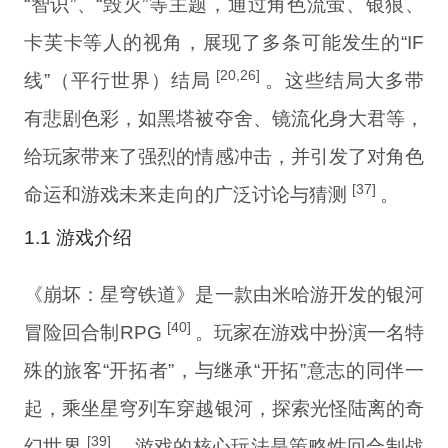
“智识”、“毁灭”等主题，通过角色流萤、银狼、
卡芙卡等人的视角，展现了多条可能发生的“IF
[20,26]
线”（平行世界）结局
。这些结局大多带
有悲剧色彩，如黑塔被夺舍、镜流化身大君等，
给玩家带来了强烈的情感冲击，并引发了对角色
[37]
命运和游戏未来走向的广泛讨论与猜测
。
1.1 游戏介绍
《崩坏：星穹铁道》是一款由米哈游开发的银河
[40]
冒险回合制RPG
。玩家在游戏中扮演一名特
殊的旅客“开拓者”，与继承“开拓”意志的同伴一
起，乘坐星穹列车穿越银河，探索光怪陆离的奇
[39]
幻世界
。游戏的核心玩法是策略性回合制战