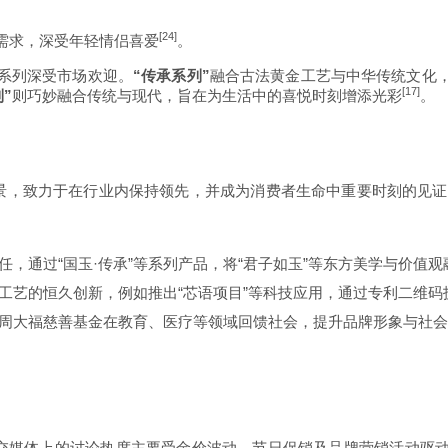
[24]
需求，深受年轻情侣喜爱
。
等系列深受市场欢迎。
“传承系列”
融合古法黄金工艺与中华传统文化
[17]
”
则巧妙融合传统与现代，旨在为生活中的喜悦时刻增添光彩
。
愿景，致力于在行业内保持领先，并成为消费者生命中重要时刻的见证
，通过“国玉·传承”等系列产品，将“君子如玉”等东方美学与价值
工艺的恒久创新，例如推出“芯语项目”等科技应用，通过专利二维码
周大福慈善基金在教育、医疗等领域回馈社会，提升品牌形象与社会
在社交媒体上的讨论热度主要受金价波动、节日促销及品牌营销活动