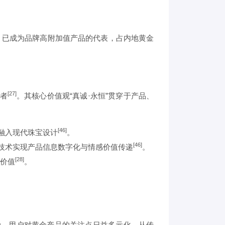
，已成为品牌高附加值产品的代表，占内地黄金
[27]
者
。其核心价值观“真诚·永恒”贯穿于产品、
[46]
观融入现代珠宝设计
。
[46]
技术实现产品信息数字化与情感价值传递
。
[28]
价值
。
驱动。用户对黄金产品的关注点日益多元化，从传