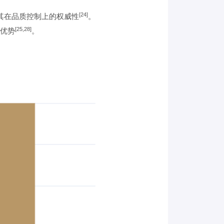
[24]
了其在品质控制上的权威性
。
[25,28]
优势
。