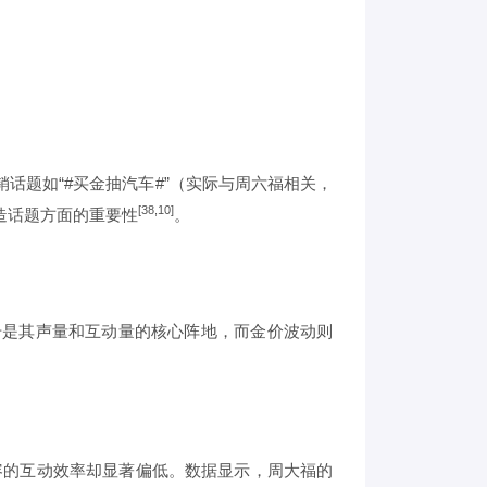
话题如“#买金抽汽车#”（实际与周六福相关，
[38,10]
造话题方面的重要性
。
众号是其声量和互动量的核心阵地，而金价波动则
容的互动效率却显著偏低。数据显示，周大福的