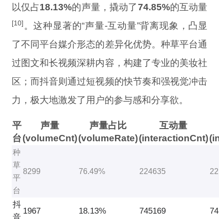
以仅占
18.13%
的声量，撬动了
74.85%
的互动量
[10]
。这种显著的“声量-互动量”背离现象，凸显
了不同平台媒介形态的差异化优势。种草平台通
过图文和长视频深耕内容，构建了专业的美妆社
区；而抖音则通过短视频的快节奏和强视觉冲击
力，极大地激发了用户的参与感和分享欲。
平
声量
声量占比
互动量
台
(volumeCnt)
(volumeRate)
(interactionCnt)
(i
种
草
8299
76.49%
224635
22
平
台
抖
1967
18.13%
745169
74
音