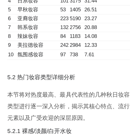
4
日系妆容
101
3175
31.44
5
早秋妆容
53
1405
26.51
6
亚裔妆容
223
5190
23.27
7
韩系妆容
132
2756
20.88
8
辣妹妆容
84
1183
14.08
9
美拉德妆容
242
2984
12.33
10
氛围感妆容
97
738
7.61
5.2 热门妆容类型详细分析
本节将对热度最高、最具代表性的几种秋日妆容
类型进行逐一深入分析，揭示其核心特点、流行
元素以及广受欢迎的深层原因。
5.2.1 裸感/淡颜/白开水妆