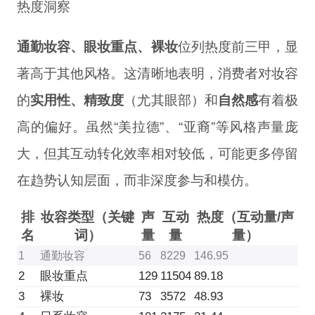
热度洞察
通勤妆容、眼妆重点、裸妆
位列热度前三甲，显
著高于其他风格。这清晰地表明，消费者对妆容
的
实用性、精致度
（尤其眼部）和
自然感
有着极
高的偏好。虽然“美拉德”、“亚裔”等风格声量庞
大，但其互动转化效率相对较低，可能更多停留
在趋势认知层面，而非深度参与和模仿。
排
妆容类型（关键
声
互动
热度（互动量/声
名
词）
量
量
量）
1
通勤妆容
56
8229
146.95
2
眼妆重点
129
11504
89.18
3
裸妆
73
3572
48.93