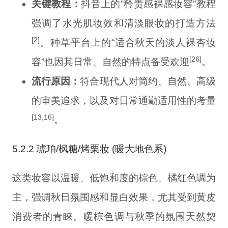
关键教程：
抖音上的“矜贵感裸感妆容”教程
强调了水光肌妆效和清淡眼妆的打造方法
[2]
。种草平台上的“适合秋天的淡人裸杏妆
[26]
容”也因其日常、自然的特点备受欢迎
。
流行原因：
符合现代人对简约、自然、高级
的审美追求，以及对日常通勤适用性的考量
[13,16]
。
5.2.2 琥珀/枫糖/烤栗妆 (暖大地色系)
这类妆容以温暖、低饱和度的棕色、橘红色调为
主，强调秋日氛围感和显白效果，尤其受到黄皮
消费者的青睐。暖棕色调与秋季的氛围天然契