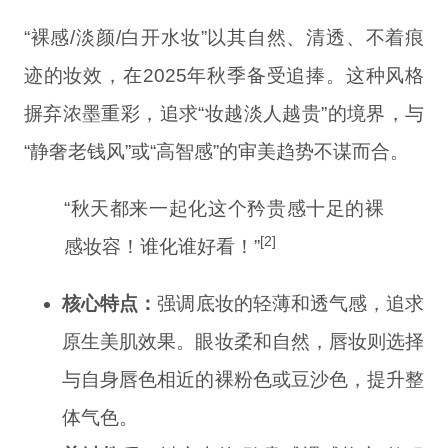
“裸感/淡颜/白开水妆”以其自然、清透、不着痕
迹的妆效，在2025年秋季备受追捧。这种风格
摒弃浓墨重彩，追求“妆越淡人越贵”的境界，与
“静奢老钱风”或“高智感”的审美趋势不谋而合。
“秋天都来一起化这个矜贵感十足的裸
[2]
感妆容！谁化谁好看！”
核心特点：
强调底妆的轻薄和透气感，追求
原生美肌效果。眼妆柔和自然，唇妆则选择
与自身唇色相近的裸粉色或豆沙色，提升整
体气色。