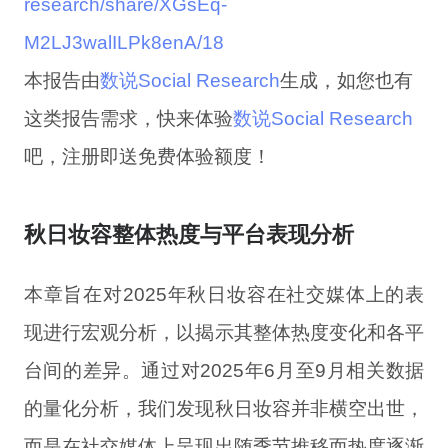
research/share/XGsEq-
M2LJ3walILPk8enA/18
本
报告由
数说
S
ocial
R
esearch
生成，如您也有
这类报告需求，快
来
体验
数说Social Research
吧，
注册
即送
免费体验额度！
秋日妆容整体热度与平台表现分析
本章旨在对2025年秋日妆容在社交媒体上的表
现进行宏观分析，以揭示其整体热度变化和各平
台间的差异。通过对2025年6月至9月相关数据
的量化分析，我们发现秋日妆容并非横空出世，
而是在社交媒体上呈现出随季节推移而热度逐渐