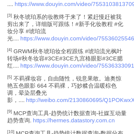
....
https://www.douyin.com/video/75531038137
[3]
秋冬琥珀系的妆教终于来了！紧赶慢赶被我
剪出来了，详细版可跟练！#新手化妆教程 #化
妆分享 #琥珀流
光....
https://www.douyin.com/video/755360255
[4]
GRWM秋冬琥珀妆全程跟练 #琥珀流光枫叶
转场#秋冬妆容#3CE#3CE九宫格眼影#3CE腮
红....
https://www.douyin.com/video/755363330
[5]
不羁裸妆容，自由随性，锐意果敢。迪奥惊
艳五色眼影 664 不羁裸，巧妙糅合温暖棕色
调，晕染层叠光
影，....
http://weibo.com/2130860695/Q1POKwx
[9]
MCP查询工具-趋势统计数据查询-社媒互动量
趋势查询.
https://hermes.datastory.com.cn
[10]
MCP查询工具-趋势统计数据查询-数据分布