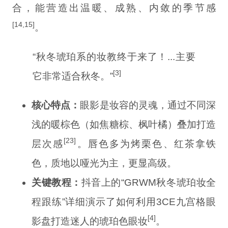
合，能营造出温暖、成熟、内敛的季节感
[14,15]
。
“秋冬琥珀系的妆教终于来了！...主要
[3]
它非常适合秋冬。”
核心特点：
眼影是妆容的灵魂，通过不同深
浅的暖棕色（如焦糖棕、枫叶橘）叠加打造
[23]
层次感
。唇色多为烤栗色、红茶拿铁
色，质地以哑光为主，更显高级。
关键教程：
抖音上的“GRWM秋冬琥珀妆全
程跟练”详细演示了如何利用3CE九宫格眼
[4]
影盘打造迷人的琥珀色眼妆
。