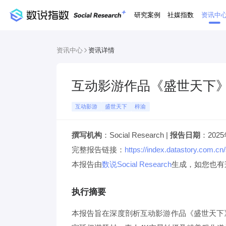
研究案例
社媒指数
资讯中
资讯中心
资讯详情
互动影游作品《盛世天下
互动影游
盛世天下
梓渝
撰写机构
：Social Research |
报告日期
：202
完整报告链接：
https://index.datastory.com
本
报告由
数说
S
ocial
R
esearch
生成，如您也有
执行摘要
本报告旨在深度剖析互动影游作品《盛世天下》在