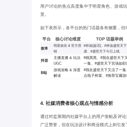
用户讨论的焦点高度集中于明星角色、游戏
景。
如下表所示，各平台的热门话题各有侧重，但
平台
核心讨论维度
TOP 话题举例
明星效应 & 官方营
#梓渝[超话]、#梓渝盛世天
微博
销
虐、#盛世天下今日上线
主播直播 & 玩法
#桃黑黑、#我在盛世天下
抖音
UGC
一集、#盛世天下宫场如职
游戏攻略 & 深度
#我在盛世天下又活了一集
B站
解读
点电子榨菜、#推荐宝藏游
4. 社媒消费者核心观点与情感分析
通过对监测期内社媒平台上的用户发帖及评论
广泛赞誉，但在玩法设计和商业模式上则引发