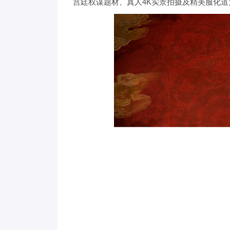
宫廷权谋题材、真人4K实景拍摄及精美服化