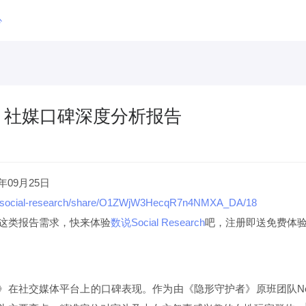
心
》社媒口碑深度分析报告
5年09月25日
.cn/social-research/share/O1ZWjW3HecqR7n4NMXA_DA/18
这类报告需求，快
来
体验
数说Social Research
吧，
注册
即送
免费体
社交媒体平台上的口碑表现。作为由《隐形守护者》原班团队New O