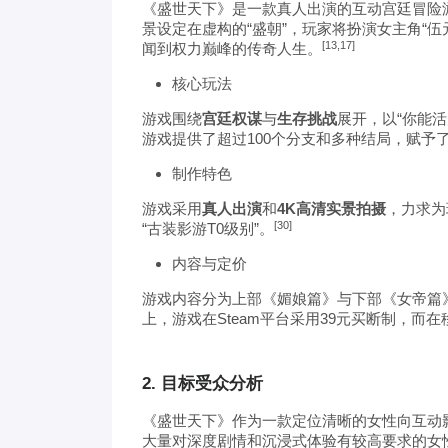
《盛世天下》是一款真人出演的互动宫廷冒险游戏，
景设定在虚构的“盛朝”，玩家将扮演女主角“
[13,17]
闻到权力巅峰的传奇人生。
核心玩法
游戏围绕
宫廷权谋
与
生存挑战
展开，以“你能活
游戏提供了超过100个分支和多种结局，赋予
制作特色
游戏采用
真人出演
和
4K高清实景拍摄
，力求为
[30]
“古装影游T0级别”。
内容与定价
游戏内容分为上部《媚娘篇》与下部《女帝篇
上，游戏在Steam平台采用39元买断制，而
2. 目标受众分析
《盛世天下》作为一款定位清晰的女性向互动
大量对深度剧情和沉浸式体验有较高要求的女