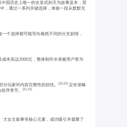
以中国历史上唯一的女皇武则天为故事蓝本，背
境中，通过一系列关键选择，体验一段从默默无
每一个选择都可能导向截然不同的分支剧情，
成本高达2000元，整体制作水准被用户誉为
[19,22]
部分玩家对内容完整性的担忧。
定价策略
[21,31]
验前序章节。
、大女主叙事等核心元素，成功吸引并凝聚了