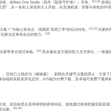
[15,20]
由New One Studio（前作《隐形守护者》）开发。
游戏
伍元照”，从一名初入深宫的才人开始，在充满权谋、背叛与杀机的环
[14,23]
几集？”为核心宣传点，强调其“高死亡率”的玩法特色。
玩家的
[18]
了玩家决定角色命运的权力。
[22]
玩家带来沉浸式体验。
其在服化道方面的投入尤为突出，一套服装
》。目前已上线的为《媚娘篇》，剧情在关键节点戛然而止，引发了
在移动端则采取差异化定价，iOS端为付费下载，安卓端可免费下载体
影游，其目标受众具有鲜明的群体特征。游戏通过精准把握宫廷权谋
[36,25]
性玩家。