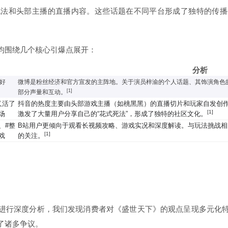
玩法和头部主播的直播内容。这些话题在不同平台形成了独特的传播
均围绕几个核心引爆点展开：
分析
下好
微博是粉丝经济和官方宣发的主阵地。关于演员梓渝的个人话题、其饰演角色
[1]
部分声量和互动。
又活了
抖音的热度主要由头部游戏主播（如桃黑黑）的直播切片和玩家自发创作的
[1]
场
激发了大量用户分享自己的“花式死法”，形成了独特的社区文化。
、#整
B站用户更倾向于观看长视频攻略、游戏实况和深度解读。与玩法挑战
[1]
戏
的关注。
进行深度分析，我们发现消费者对《盛世天下》的观点呈现多元化
了诸多争议。