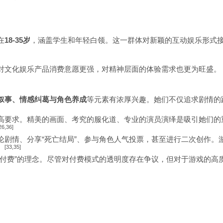
在
18-35岁
，涵盖学生和年轻白领。这一群体对新颖的互动娱乐形式
对文化娱乐产品消费意愿更强，对精神层面的体验需求也更为旺盛。
叙事、情感纠葛与角色养成
等元素有浓厚兴趣。她们不仅追求剧情的
高要求。精美的画面、考究的服化道、专业的演员演绎是吸引她们的
26,36]
剧情、分享“死亡结局”、参与角色人气投票，甚至进行二次创作。游戏
[33,35]
。
容付费”的理念。尽管对付费模式的透明度存在争议，但对于游戏的高