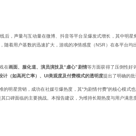
式上线后，声量与互动量在微博、抖音等平台呈爆发式增长，其中明星
而，随着用户基数的迅速扩大，游戏的净情感度（NSR）在各平台均
戏在
画面、服化道、演员演技及“虐心”剧情
等方面获得了压倒性好评
设计（如高死亡率）、UI美观度及付费模式的透明度
提出了明确的批
准的明星营销，成功在社媒引爆热度，其“为剧情付费”的核心模式也
，是其口碑面临的主要挑战。本报告建议，为维持长期热度与用户满意