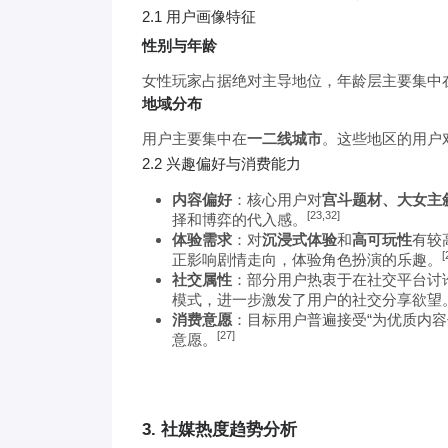
2.1 用户画像特征
性别与年龄
女性玩家占据绝对主导地位，年龄层主要集中
地域分布
用户主要集中在
一二线城市
。这些地区的用户
2.2 兴趣偏好与消费能力
内容偏好
：核心用户对
宫斗题材、大女主
[23,32]
择和博弈的代入感。
体验需求
：对
沉浸式体验
和
高可玩性
有较
[
正影响剧情走向，体验角色扮演的乐趣。
社交属性
：部分用户热衷于在社交平台讨论
模式，进一步激发了用户的社交分享欲望
消费意愿
：目标用户普遍接受“为优质内
[27]
意愿。
3. 社媒热度趋势分析