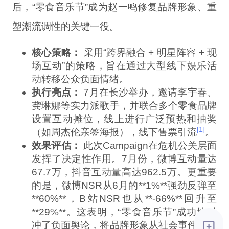
后，“零食音乐节”成为赵一鸣修复品牌形象、重
塑潮流调性的关键一役。
核心策略：
采用“跨界融合 + 明星阵容 + 现
场互动”的策略，旨在通过大型线下娱乐活
动转移公众负面情绪。
执行亮点：
7月在长沙举办，邀请李宇春、
龚琳娜等实力派歌手，并联合多个零食品牌
设置互动摊位，线上进行广泛预热和抽奖
[1]
（如周杰伦亲签海报），线下售票引流
。
效果评估：
此次Campaign在危机公关层面
发挥了决定性作用。7月份，微博互动量达
67.7万，抖音互动量高达962.5万。更重要
的是，微博NSR从6月的**1%**强劲反弹至
**60%**，B站NSR也从**-66%**回升至
**29%**。这表明，“零食音乐节”成功地对
冲了负面舆论，将品牌形象从社会事件的阴