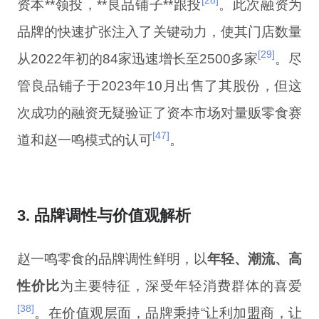
[28]
资本**领投，**良品铺子**跟投
。此次融资为
品牌的快速扩张注入了关键动力，使其门店数量
[29]
从2022年初的84家迅速增长至2500多家
。尽
管良品铺子于2023年10月出售了其股份，但这
次成功的融资无疑验证了资本市场对量贩零食赛
[47]
道和赵一鸣模式的认可
。
3. 品牌调性与价值观解析
赵一鸣零食的品牌调性鲜明，以
年轻、潮流、高
性价比
为主要特征，深受年轻消费群体的喜爱
[38]
。在价值观层面，品牌秉持“让利加盟商，让