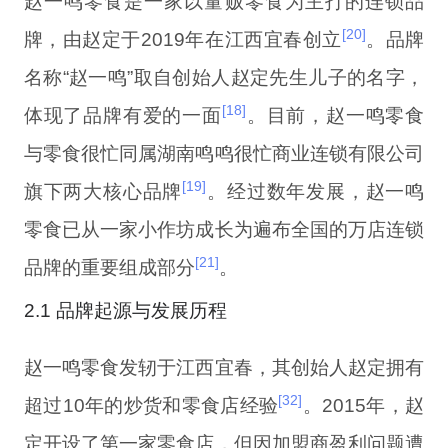
赵一鸣零食是一家以量贩零食为主打的连锁品
[20]
牌，由赵定于2019年在江西宜春创立
。品牌
名称“赵一鸣”取自创始人赵定先生儿子的名字，
[18]
体现了品牌有爱的一面
。目前，赵一鸣零食
与零食很忙同属湖南鸣鸣很忙商业连锁有限公司
[19]
旗下两大核心品牌
。经过数年发展，赵一鸣
零食已从一家小作坊成长为遍布全国的万店连锁
[21]
品牌的重要组成部分
。
2.1 品牌起源与发展历程
赵一鸣零食发轫于江西宜春，其创始人赵定拥有
[32]
超过10年的炒货和零食店经验
。2015年，赵
定开设了第一家零食店，但因加盟商盈利问题遭