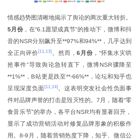
情感趋势图清晰地揭示了舆论的两次重大转折。
5月份
，在“6.1愿望成真节”的推动下，微博和抖
音的NSR分别飙升至**97%和94%**，几乎达到
[11,13]
全正向评价
。然而，
6月份
，“怀集水灾哄
抢事件”导致舆论急转直下，微博NSR骤降至
**1%**，B站更是跌至**-66%**，论坛和知乎也
[11,14]
呈现深度负面
。这表明突发社会性负面事
件对品牌声誉的打击是毁灭性的。7月，随着“零
食音乐节”的举办，各平台NSR均有显著回升，
显示了成功营销活动对修复品牌形象的积极作
用。8-9月，随着营销热度下降，知乎、微信公