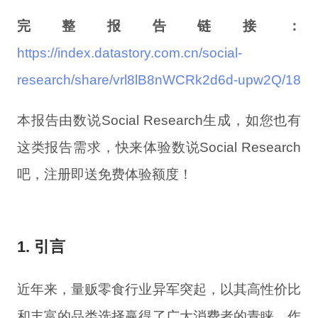
完整报告链接：
https://index.datastory.com.cn/social-
research/share/vrl8lB8nWCRk2d6d-upw2Q/18
本
报告由
数说
S
ocial
R
esearch生成，如您也有
这类报告需求，快
来
体验
数说Social Research
吧，
注册
即送
免费体验额度！
1. 引言
近年来，量贩零食行业异军突起，以其高性价比
和丰富的品类选择赢得了广大消费者的青睐。作