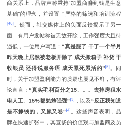
商关系上，品牌声称秉持“加盟商赚到钱是生意
基础”的理念，并设置了严格的筛选和培训流程
[46]
。然而，社交媒体上的负面反馈揭示了另一
面。有用户发帖称被无故开除，工作强度大且待
遇低，一位用户写道：
“真是服了 干了一个半月
昨天晚上居然被老板开除了 成天搬箱子 补货 干
[5]
收银员 还得说服务语 成天累死累活的”
。同
时，关于加盟盈利能力的质疑也屡见不鲜，有评
论直言：
“真实毛利百分之15。。。去掉房租水
[3]
电人工。15%都勉勉强强”
，以及
“反正我知道
[4]
是不挣钱的，又累又卷”
。这些声音表明，品
牌在快速扩张中，其宣扬的价值观与加盟商及员