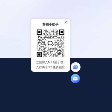
营销小助手
立刻加入MKT搭子群~
入群再享3个免费额度