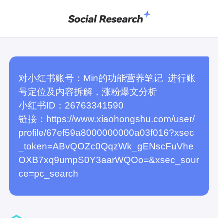
对小红书账号：Min的功能营养笔记  进行账
号定位及内容拆解，涨粉爆文分析

小红书ID：26763341590

链接：https://www.xiaohongshu.com/user/
profile/67ef59a8000000000a03f016?xsec
_token=ABvQOZc0QqzWk_gENscFuVhe
OXB7xq9umpS0Y3aarWQOo=&xsec_sour
ce=pc_search