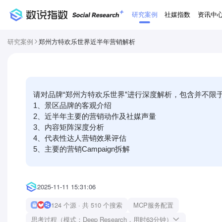
研究案例
社媒指数
资讯中
研究案例
郑州方特欢乐世界近半年营销解析
请对品牌“郑州方特欢乐世界”进行深度解析，包含并不限于
1、景区品牌的客观介绍

2、近半年主要的营销动作及社媒声量

3、内容矩阵深度分析

4、代表性达人营销效果评估

5、主要的营销Campaign拆解
2025-11-11 15:31:06
124 个源 · 共 510 个搜索
MCP服务配置
思考过程（模式：Deep Research，用时63分钟）