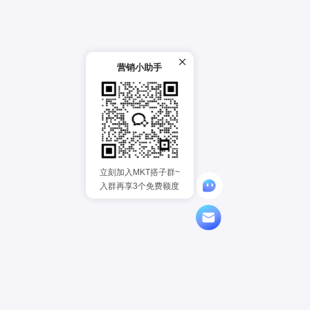
营销小助手
立刻加入MKT搭子群~
入群再享3个免费额度